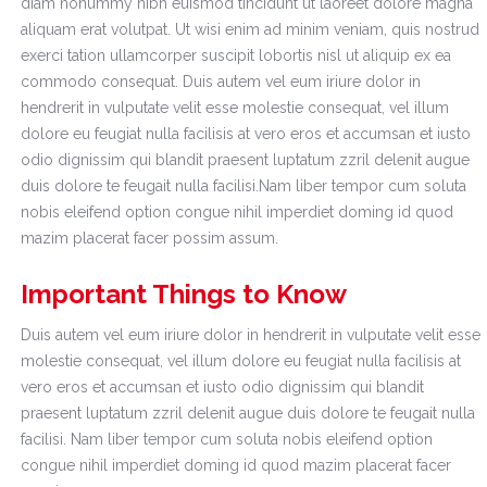
diam nonummy nibh euismod tincidunt ut laoreet dolore magna
aliquam erat volutpat. Ut wisi enim ad minim veniam, quis nostrud
exerci tation ullamcorper suscipit lobortis nisl ut aliquip ex ea
commodo consequat. Duis autem vel eum iriure dolor in
hendrerit in vulputate velit esse molestie consequat, vel illum
dolore eu feugiat nulla facilisis at vero eros et accumsan et iusto
odio dignissim qui blandit praesent luptatum zzril delenit augue
duis dolore te feugait nulla facilisi.Nam liber tempor cum soluta
nobis eleifend option congue nihil imperdiet doming id quod
mazim placerat facer possim assum.
Important Things to Know
Duis autem vel eum iriure dolor in hendrerit in vulputate velit esse
molestie consequat, vel illum dolore eu feugiat nulla facilisis at
vero eros et accumsan et iusto odio dignissim qui blandit
praesent luptatum zzril delenit augue duis dolore te feugait nulla
facilisi. Nam liber tempor cum soluta nobis eleifend option
congue nihil imperdiet doming id quod mazim placerat facer