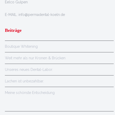
Eelco Gulpen
E-MAIL: info@permadental-koeln.de
Beiträge
Boutique Whitening
Weit mehr als nur Kronen & Brücken
Unseres neues Dental-Labor.
Lachen ist unbezahlbar.
Meine schönste Entscheidung