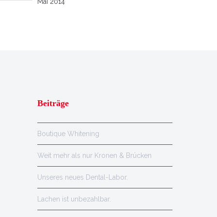
Mai 2014
Beiträge
Boutique Whitening
Weit mehr als nur Kronen & Brücken
Unseres neues Dental-Labor.
Lachen ist unbezahlbar.