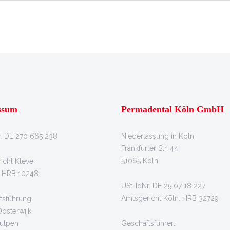
ssum
Permadental Köln GmbH
r. DE 270 665 238
Niederlassung in Köln
Frankfurter Str. 44
51065 Köln
icht Kleve
. HRB 10248
USt-IdNr. DE 25 07 18 227
Amtsgericht Köln, HRB 32729
tsführung
Oosterwijk
ulpen
Geschäftsführer: